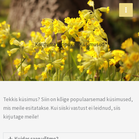
Skip
to
content
Korduma Kippuvad Küsimused
Tekkis küsimus? Siin on kõige populaarsemad küsimused,
mis meile esitatakse. Kui siiski vastust ei leidnud, siis
kirjutage meile!