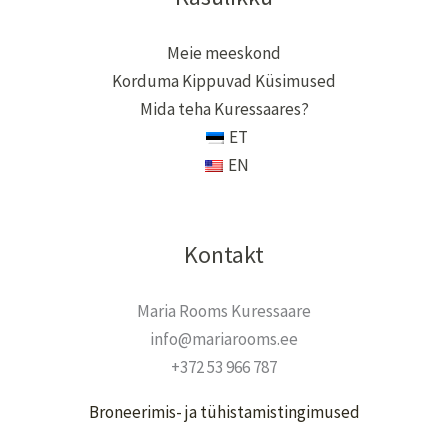
Meie meeskond
Korduma Kippuvad Küsimused
Mida teha Kuressaares?
ET
EN
Kontakt
Maria Rooms Kuressaare
info@mariarooms.ee
+372 53 966 787
Broneerimis- ja tühistamistingimused