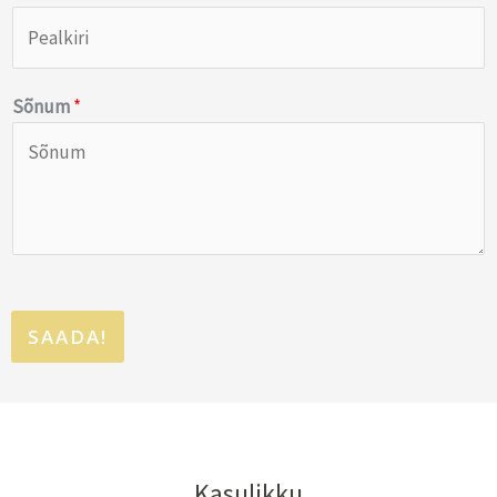
Sõnum
*
SAADA!
Kasulikku