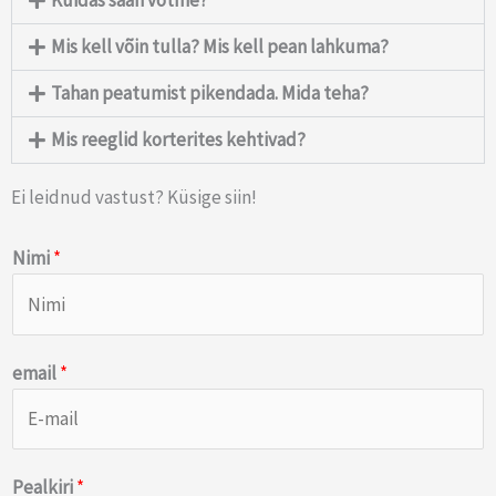
Kuidas saan võtme?
Mis kell võin tulla? Mis kell pean lahkuma?
Tahan peatumist pikendada. Mida teha?
Mis reeglid korterites kehtivad?
Ei leidnud vastust? Küsige siin!
Nimi
*
email
*
Pealkiri
*